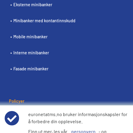
Eksterne minibanker
Minibanker med kontantinnskudd
Mobile minibanker
Interne minibanker
Fasade minibanker
Policyer
Bruksvilkår
euronetatms.no bruker informasjonskapsler for
å forbedre din opplevelse.
Personvernpolicy
Finn ut mer, les vår
personvern
- og