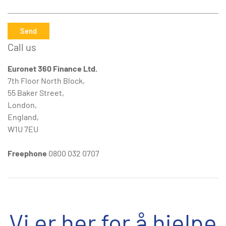
Send
Call us
Euronet 360 Finance Ltd.
7th Floor North Block,
55 Baker Street,
London,
England,
W1U 7EU
Freephone
0800 032 0707
Vi er her for å hjelpe