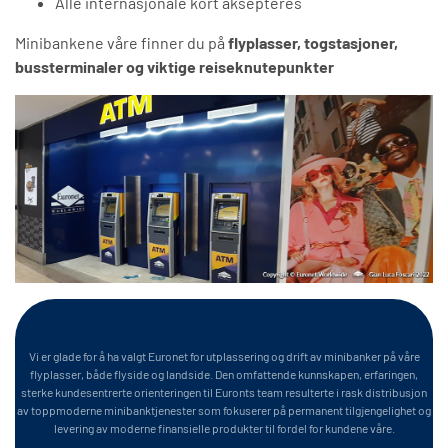
Alle internasjonale kort aksepteres
Minibankene våre finner du på
flyplasser, togstasjoner,
bussterminaler og viktige reiseknutepunkter
Vi er glade for å ha valgt Euronet for utplassering og drift av minibanker på våre
flyplasser, både flyside og landside. Den omfattende kunnskapen, erfaringen,
sterke kundesentrerte orienteringen til Euronts team resulterte i rask distribusjon
av toppmoderne minibanktjenester som fokuserer på permanent tilgjengelighet og
levering av moderne finansielle produkter til fordel for kundene våre.