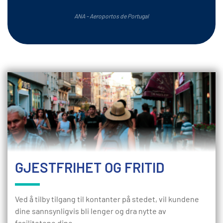
ANA – Aeroportos de Portugal
GJESTFRIHET OG FRITID
Ved å tilby tilgang til kontanter på stedet, vil kundene
dine sannsynligvis bli lenger og dra nytte av
fasilitetene dine.